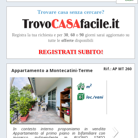
Trovare casa senza cercare?
Registra la tua richiesta e per
30
,
60
o
90
giorni sarai aggiornato su
tutte le
offerte
disponibili
REGISTRATI SUBITO!
Rif.: AP MT 260
Appartamento a
Montecatini-Terme
2
130
m
6
loc./vani
›
In contesto interno proponiamo in vendita
Appartamento al primo piano in bifamiliare con
ingresso indipendente in BUONO STATO,