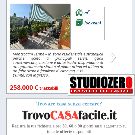
2
130
m
7
loc./vani
›
Montecatini Terme – In zona residenziale e strategica
perchè vicino ai principali servizi quali
supermercato, stazione e autostrada, disponiamo di
un appartamento situato al piano primo ed ultimo di
un fabbricato bifamiliare di circa mq. 135.
L'unità, con ingresso...
258.000 €
trattabili
Trovare casa senza cercare?
Registra la tua richiesta e per
30
,
60
o
90
giorni sarai aggiornato su
tutte le
offerte
disponibili