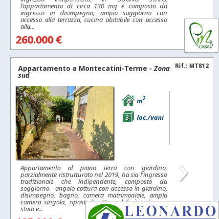
l'appartamento di circa 130 mq è composto da
ingresso in disimpegno, ampio soggiorno con
accesso alla terrazza, cucina abitabile con accesso
alla...
260.000 €
Rif.: MT812
Appartamento a
Montecatini-Terme
-
Zona
sud
2
70
m
3
loc./vani
›
Appartamento al piano terra con giardino,
parzialmente ristrutturato nel 2019, ha sia l'ingresso
tradizionale che indipendente, composto da
soggiorno - angolo cottura con accesso in giardino,
disimpegno, bagno, camera matrimoniale, ampia
camera singola, ripostiglio. L'immobile è in buono
stato e...