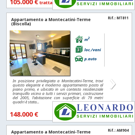
105.000 €
trattabili
Rif.: MT811
Appartamento a
Montecatini-Terme
(Biscolla)
2
79
m
3
loc./vani
1
p.auto
›
In posizione privilegiata a Montecatini-Terme, trovi
questo elegante e moderno appartamento posto al
piano primo, e ubicato in un contesto residenziale
tranquillo vicino a tutti i servizi primari, costruzione
del 2005, l'abitazione con superficie di 79 metri
quadri è stata...
148.000 €
Rif.: AM904
Appartamento a
Montecatini-Terme