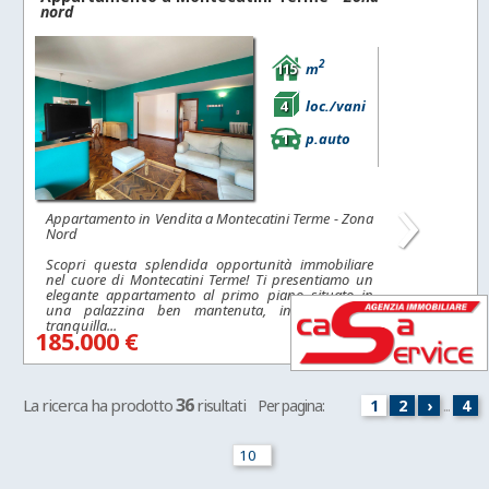
nord
2
115
m
4
loc./vani
1
p.auto
›
Appartamento in Vendita a Montecatini Terme - Zona
Nord
Scopri questa splendida opportunità immobiliare
nel cuore di Montecatini Terme! Ti presentiamo un
elegante appartamento al primo piano situato in
una palazzina ben mantenuta, in una zona
tranquilla...
185.000 €
36
La ricerca ha prodotto
risultati
Per pagina:
1
2
›
...
4