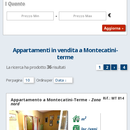
Quanto
€
-
Appartamenti in vendita a Montecatini-
terme
36
La ricerca ha prodotto
risultati
1
2
›
...
4
Per pagina
Ordina per
Rif.: MT 814
Appartamento a
Montecatini-Terme
-
Zona
nord
2
120
m
6
loc./vani