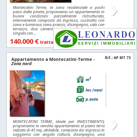
›
Montecatini Terme, in zona residenziale a pochi
passi dalla pineta, proponiamo un appartamento in
buone condizioni parzialmente ristrutturato,
internamente composto da ingresso, cucinotto con
zona e luminosa zona pranzo, disimpegno, sala con
terrazzo, due camere matrimoniali, una camera
singola con...
140.000 €
trattabili
Rif.: AP MT 73
Appartamento a
Montecatini-Terme
-
Zona nord
2
45
m
2
loc./vani
1
p.auto
›
MONTECATINI TERME, ideale per INVESTIMENTO,
proponiamo in vendita appartamento al piano terra
rialzato di 45 mq, abitabile, composto da: ingresso in
soggiorno con angolo cottura, disimpegno, una