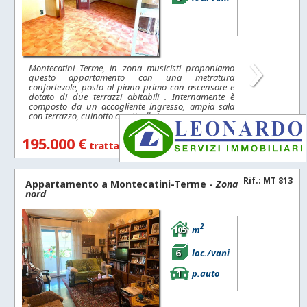
›
Montecatini Terme, in zona musicisti proponiamo
questo appartamento con una metratura
confortevole, posto al piano primo con ascensore e
dotato di due terrazzi abitabili . Internamente è
composto da un accogliente ingresso, ampia sala
con terrazzo, cuinotto con tinello/pranzo e...
195.000 €
trattabili
Rif.: MT 813
Appartamento a
Montecatini-Terme
-
Zona
nord
2
105
m
6
loc./vani
1
p.auto