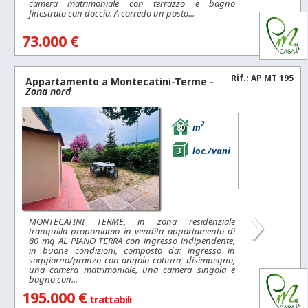
camera matrimoniale con terrazzo e bagno
finestrato con doccia. A corredo un posto...
73.000 €
Rif.: AP MT 195
Appartamento a
Montecatini-Terme
-
Zona nord
2
80
m
3
loc./vani
›
MONTECATINI TERME, in zona residenziale
tranquilla proponiamo in vendita appartamento di
80 mq AL PIANO TERRA con ingresso indipendente,
in buone condizioni, composto da: ingresso in
soggiorno/pranzo con angolo cottura, disimpegno,
una camera matrimoniale, una camera singola e
bagno con...
195.000 €
trattabili