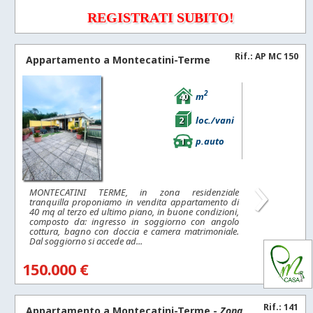
REGISTRATI SUBITO!
Rif.: AP MC 150
Appartamento a
Montecatini-Terme
2
40
m
2
loc./vani
1
p.auto
›
MONTECATINI TERME, in zona residenziale
tranquilla proponiamo in vendita appartamento di
40 mq al terzo ed ultimo piano, in buone condizioni,
composto da: ingresso in soggiorno con angolo
cottura, bagno con doccia e camera matrimoniale.
Dal soggiorno si accede ad...
150.000 €
Rif.: 141
Appartamento a
Montecatini-Terme
-
Zona